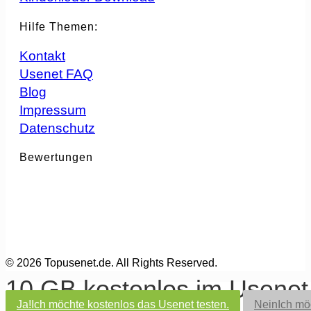
Hilfe Themen:
Kontakt
Usenet FAQ
Blog
Impressum
Datenschutz
Bewertungen
© 2026 Topusenet.de. All Rights Reserved.
10 GB kostenlos im Usene
Ja!
Ich möchte kostenlos das Usenet testen.
Nein
Ich mö