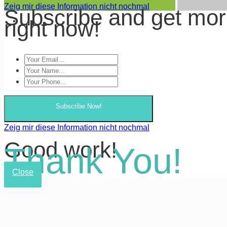
Zeig mir diese Information nicht nochmal
Subscribe and get mo
right now!
Subscribe Now!
Zeig mir diese Information nicht nochmal
Good work!
Thank You!
Close