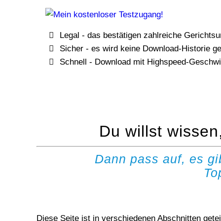
Legal - das bestätigen zahlreiche Gerichtsur
Sicher - es wird keine Download-Historie ge
Schnell - Download mit Highspeed-Geschwi
Du willst wisse
Dann pass auf, es g
To
Diese Seite ist in verschiedenen Abschnitten geteilt und vermittelt dir die ersten Schritte im Usenet. Die Anleitungen sind hier tatsächlich für Anfänger gedacht,