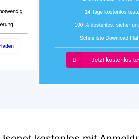
 notwendig
14 Tage kostenlos test
ierung
100 % kostenlos, sicher un
Schnellste Download Flat
rladen
Jetzt kostenlos t
 Usenet kostenlos mit Anmeld