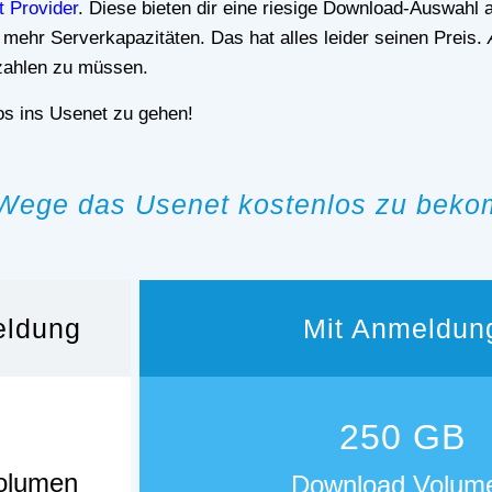
 Provider
. Diese bieten dir eine riesige Download-Auswah
l mehr Serverkapazitäten. Das hat alles leider seinen Preis.
zahlen zu müssen.
os ins Usenet zu gehen!
Wege das Usenet kostenlos zu bek
ldung
Mit Anmeldun
250 GB
B
Volumen
Download Volum