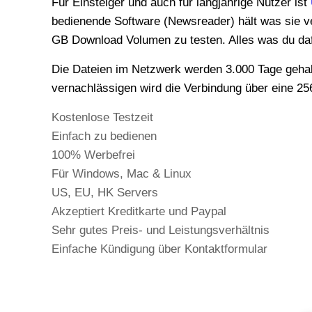
Für Einsteiger und auch für langjährige Nutzer ist
bedienende Software (Newsreader) hält was sie ve
GB Download Volumen zu testen. Alles was du dafü
Die Dateien im Netzwerk werden 3.000 Tage gehalten (Retention) und mit über 100.000 Newsgroups findet man hier eigentlich auch alles. Nicht zu
vernachlässigen wird die Verbindung über eine 25
Kostenlose Testzeit
Einfach zu bedienen
100% Werbefrei
Für Windows, Mac & Linux
US, EU, HK Servers
Akzeptiert Kreditkarte und Paypal
Sehr gutes Preis- und Leistungsverhältnis
Einfache Kündigung über Kontaktformular