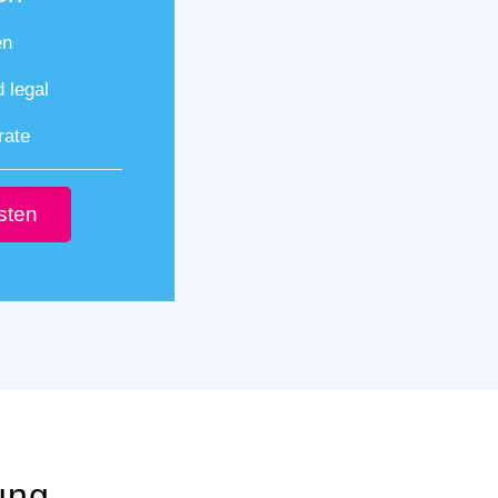
en
d legal
rate
esten
ung