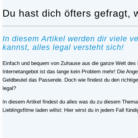
Du hast dich öfters gefragt,
In diesem Artikel werden dir viele 
kannst, alles legal versteht sich!
Einfach und bequem von Zuhause aus die ganze Welt des Films genießen? In Zeiten von schnellen Internetverbindungen und einem stetig wachsenden
Internetangebot ist das lange kein Problem mehr! Die Ang
Geldbeutel das Passende. Doch wie findest du den richtige
legal?
In diesem Artikel findest du alles was du zu diesem Thema wissen musst! Egal ob du einen günstigen Anbieter benötigst oder ganz ohne Kosten deine
Lieblingsfilme laden willst: Hier wirst du in jedem Fall fündi