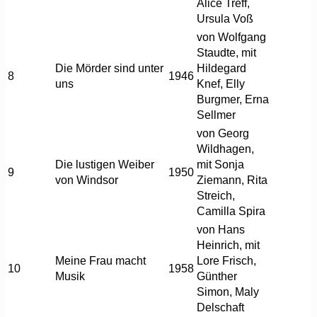
Alice Treff,
Ursula Voß
von Wolfgang
Staudte, mit
Die Mörder sind unter
Hildegard
8
1946
uns
Knef, Elly
Burgmer, Erna
Sellmer
von Georg
Wildhagen,
Die lustigen Weiber
mit Sonja
9
1950
von Windsor
Ziemann, Rita
Streich,
Camilla Spira
von Hans
Heinrich, mit
Meine Frau macht
Lore Frisch,
10
1958
Musik
Günther
Simon, Maly
Delschaft