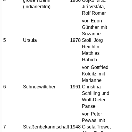
4
großen Bärin
1966
Gojko Mitic,
(Indianerfilm)
Jirí Vrstála,
Rolf Römer
von Egon
Günther, mit
Suzanne
5
Ursula
1978
Stoll, Jörg
Reichlin,
Matthias
Habich
von Gottfried
Kolditz, mit
Marianne
6
Schneewittchen
1961
Christina
Schilling und
Wolf-Dieter
Panse
von Peter
Pewas, mit
7
Straßenbekanntschaft
1948
Gisela Trowe,