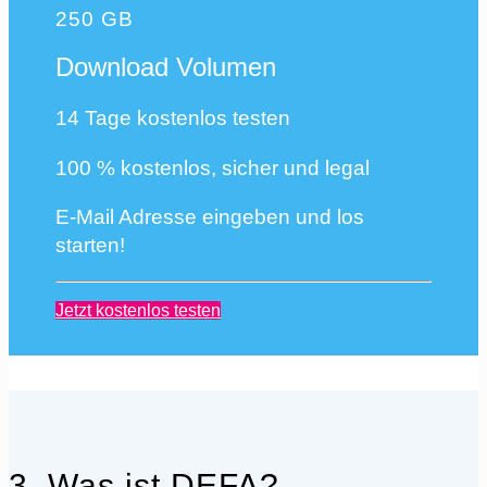
250 GB
Download Volumen
14 Tage kostenlos testen
100 % kostenlos, sicher und legal
E-Mail Adresse eingeben und los
starten!
Jetzt kostenlos testen
3. Was ist DEFA?