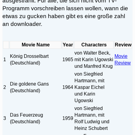
ausgestrahlt. Für alle, die sich nicht vom TV-
Programm vorschreiben lassen wollen, wann die
etwas zu gucken haben gibt es eine große zahl
an downloader.
Movie Name
Year
Characters
Review
von Walter Beck,
König Drosselbart
Movie
1
1965
mit Karin Ugowski
(Deutschland)
Review
und Manfred Krug
von Siegfried
Hartmann, mit
Die goldene Gans
2
1964
Kaspar Eichel
(Deutschland)
und Karin
Ugowski
von Siegfried
Das Feuerzeug
Hartmann, mit
3
1959
(Deutschland)
Rolf Ludwig und
Heinz Schubert