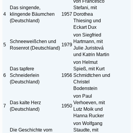
von Francesco
Das singende,
Stefani, mit
4
klingende Bäumchen
1957
Dorothea
(Deutschland)
Thiesing und
Eckart Dux
von Siegfried
Schneeweißchen und
Hartmann, mit
5
1979
Rosenrot (Deutschland)
Julie Juristová
und Katrin Martin
von Helmut
Das tapfere
Spieß, mit Kurt
6
Schneiderlein
1956
Schmidtchen und
(Deutschland)
Christel
Bodenstein
von Paul
Das kalte Herz
Verhoeven, mit
7
1950
(Deutschland)
Lutz Moik und
Hanna Rucker
von Wolfgang
Die Geschichte vom
Staudte, mit