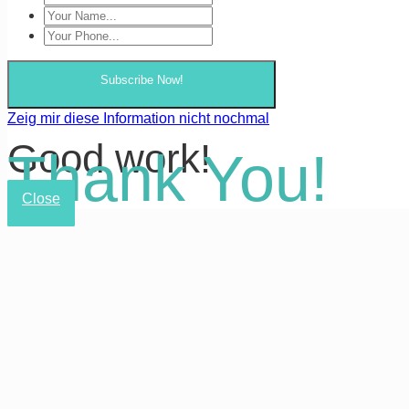
Subscribe Now!
Zeig mir diese Information nicht nochmal
Good work!
Thank You!
Close