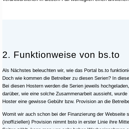
2. Funktionweise von bs.to
Als Nächstes beleuchten wir, wie das Portal bs.to funktioniert. Wie wir bereits erwähnt haben, kannst du dir dort diverse Serien in Deutsch und Englisch ansehen.
Doch wie kommen die Betreiber zu diesen Serien? In dies
Bei diesen Hostern werden die Serien jeweils hochgeladen, 
darüber, wie eine solche Zusammenarbeit aussieht, wurde b
Hoster eine gewisse Gebühr bzw. Provision an die Betreiber
Womit wir auch schon bei der Finanzierung der Webseite sind. Immerhin stellt diese sämtliche Inhalte ihren Nutzern kostenlos zur Verfügung. Neben der
(inoffiziellen) Provision nimmt bsto in erster Linie ihre 