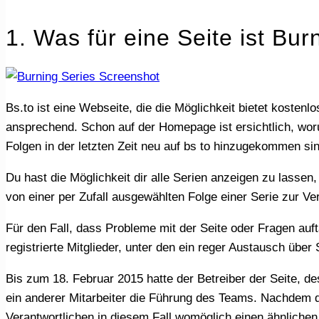
1. Was für eine Seite ist Bur
Bs.to ist eine Webseite, die die Möglichkeit bietet kostenlos und anonym diverse Serien in Deutsch und Englisch anzusehen. Der Aufbau der Seite ist einfach und
ansprechend. Schon auf der Homepage ist ersichtlich, wor
Folgen in der letzten Zeit neu auf bs to hinzugekommen sin
Du hast die Möglichkeit dir alle Serien anzeigen zu lassen, die zurzeit auf dem Portal zu finden sind. Ebenso steht dir eine gezielte Suche sowie die Wiedergabe
von einer per Zufall ausgewählten Folge einer Serie zur Ve
Für den Fall, dass Probleme mit der Seite oder Fragen auftauchen, wurde extra ein Forum eingerichtet. Insgesamt verfügt die Community über beinahe 150.000
registrierte Mitglieder, unter den ein reger Austausch übe
Bis zum 18. Februar 2015 hatte der Betreiber der Seite, dessen Identität ungeklärt ist, die Administration der Webseite in seinen Händen. An diesem Tag übernahm
ein anderer Mitarbeiter die Führung des Teams. Nachdem die
Verantwortlichen in diesem Fall womöglich einen ähnlichen