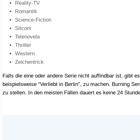
Reality-TV
Romantik
Science-Fiction
Sitcom
Telenovela
Thriller
Western
Zeichentrick
Falls die eine oder andere Serie nicht auffindbar ist, gibt es die Möglichkeit via Shoutbox oder PN den Betreibern einen Vorschlag für eine fehlende Serie, wie
beispielsweise “Verliebt in Berlin”, zu machen. Burning Se
zu stellen. In den meisten Fällen dauert es keine 24 Stunde