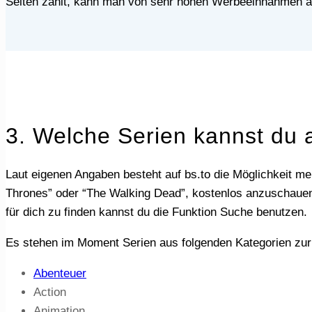
Seiten zählt, kann man von sehr hohen Werbeeinnahmen 
3. Welche Serien kannst du 
Laut eigenen Angaben besteht auf bs.to die Möglichkeit mehr als 3.000 Serien, darunter auch allseits beliebte Staffeln wie “Two and a Half Man”, “Game of
Thrones” oder “The Walking Dead”, kostenlos anzuschauen.
für dich zu finden kannst du die Funktion Suche benutzen.
Es stehen im Moment Serien aus folgenden Kategorien zur
Abenteuer
Action
Animation