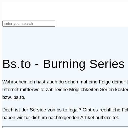
Bs.to - Burning Series
Wahrscheinlich hast auch du schon mal eine Folge deiner Lieblingsserie verpasst oder möchtest dir einfach ältere Staffeln noch einmal ansehen. Es gibt im
Internet mittlerweile zahlreiche Möglichkeiten Serien kos
bzw. bs.to.
Doch ist der Service von bs to legal? Gibt es rechtliche Folgen zu befürchten? Diese und viele weitere wichtige Informationen rund um das Thema Burning Series
haben wir für dich im nachfolgenden Artikel aufbereitet.