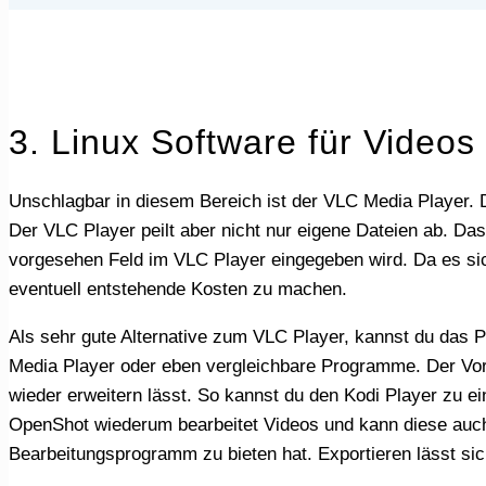
3. Linux Software für Video
Unschlagbar in diesem Bereich ist der VLC Media Player. Dieser funktioniert nicht nur unter Windows, sondern auch unter dem Linux Betriebssystem einwandfrei.
Der VLC Player peilt aber nicht nur eigene Dateien ab. Da
vorgesehen Feld im VLC Player eingegeben wird. Da es si
eventuell entstehende Kosten zu machen.
Als sehr gute Alternative zum VLC Player, kannst du das Programm Kodi verwenden. Im Grunde verfügt Kodi über die gleichen Grundfunktionen wie der VLC
Media Player oder eben vergleichbare Programme. Der Vorte
wieder erweitern lässt. So kannst du den Kodi Player zu e
OpenShot wiederum bearbeitet Videos und kann diese auch 
Bearbeitungsprogramm zu bieten hat. Exportieren lässt s