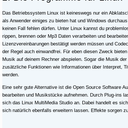
Das Betriebssystem Linux ist keineswegs nur ein Abklatsch von Windows. Der teilweise schlechte Ruf ist keineswegs gerechtfertigt, da dieses Betriebssystem dir
als Anwender einiges zu bieten hat und Windows durchaus 
keinen Fall fehlen dürfen. Unter Linux kannst du problem
rippen, brennen oder Mp3 Daten verarbeiten und bearbeiten
Lizenzvereinbarungen bestätigt werden müssen und Codecs 
der Regel auch einwandfrei. Für eben diesen Zweck biete
Musik auf deinem Rechner abspielen. Sogar die Musik der
zusätzliche Funktionen wie Informationen über Interpret,
werden.
Eine sehr gute Alternative ist die Open Source Software Audacity. Diese Anwendungssoftware fungiert in erster Linie als Player, kann die Musikdateien zudem
bearbeiten und Musikstücke aufnehmen. Durch Plug-ins las
sich das Linux MultiMedia Studio an. Dabei handelt es sic
sich natürlich ebenfalls erweitern lassen. Effekte sorgen 