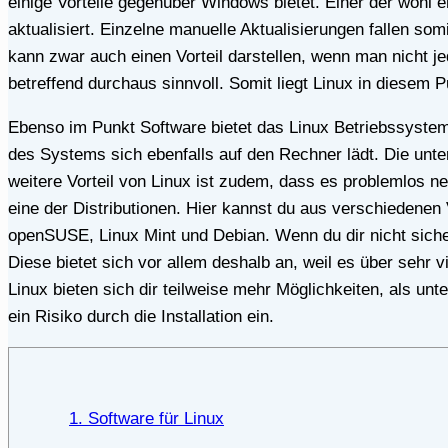
einige Vorteile gegenüber Windows bietet. Einer der wohl 
aktualisiert. Einzelne manuelle Aktualisierungen fallen s
kann zwar auch einen Vorteil darstellen, wenn man nicht j
betreffend durchaus sinnvoll. Somit liegt Linux in diesem P
Ebenso im Punkt Software bietet das Linux Betriebssystem dir als Anwender eine breite Palette, die bereits von Haus aus mitgeliefert wird und mit der Installation
des Systems sich ebenfalls auf den Rechner lädt. Die unter
weitere Vorteil von Linux ist zudem, dass es problemlos 
eine der Distributionen. Hier kannst du aus verschiedenen
openSUSE, Linux Mint und Debian. Wenn du dir nicht sicher
Diese bietet sich vor allem deshalb an, weil es über sehr v
Linux bieten sich dir teilweise mehr Möglichkeiten, als 
ein Risiko durch die Installation ein.
1. Software für Linux