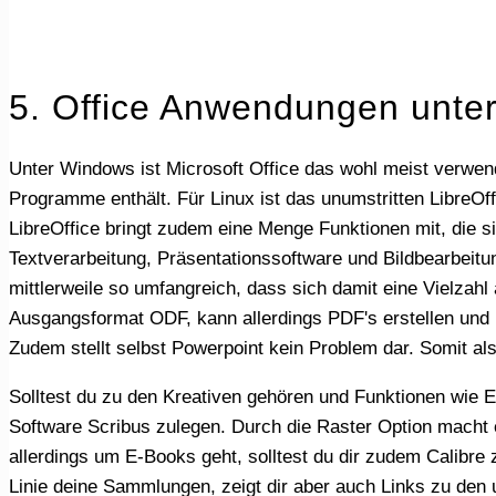
5. Office Anwendungen unter
Unter Windows ist Microsoft Office das wohl meist verwendete Programmpaket, welches außer der Textverarbeitung und Tabellenkalkulation noch viel mehr
Programme enthält. Für Linux ist das unumstritten LibreOffi
LibreOffice bringt zudem eine Menge Funktionen mit, die s
Textverarbeitung, Präsentationssoftware und Bildbearbeitun
mittlerweile so umfangreich, dass sich damit eine Vielzahl
Ausgangsformat ODF, kann allerdings PDF's erstellen und
Zudem stellt selbst Powerpoint kein Problem dar. Somit als
Solltest du zu den Kreativen gehören und Funktionen wie Erstellung von Flyer, Plakate, wie auch Broschüren benötigen, dann solltest du dir auf jeden Fall die Linux
Software Scribus zulegen. Durch die Raster Option macht e
allerdings um E-Books geht, solltest du dir zudem Calibre 
Linie deine Sammlungen, zeigt dir aber auch Links zu den u