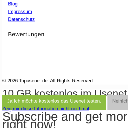
Blog
Impressum
Datenschutz
Bewertungen
© 2026 Topusenet.de. All Rights Reserved.
10 GB kostenlos im Usene
Ja!
Ich möchte kostenlos das Usenet testen.
Nein
Ic
Zeig mir diese Information nicht nochmal
Subscribe and get mo
right now!