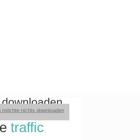
t downloaden
h möchte nichts downloaden
re
traffic