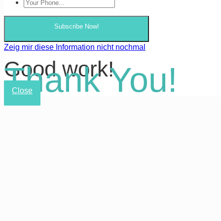
Subscribe Now!
Zeig mir diese Information nicht nochmal
Good work!
Thank You!
Close