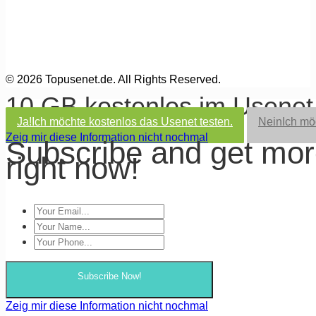
© 2026 Topusenet.de. All Rights Reserved.
10 GB kostenlos im Usene
Ja!
Ich möchte kostenlos das Usenet testen.
Nein
Ich mö
Zeig mir diese Information nicht nochmal
Subscribe and get mo
right now!
Subscribe Now!
Zeig mir diese Information nicht nochmal