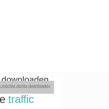
t downloaden
h möchte nichts downloaden
re
traffic