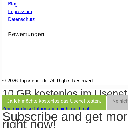
Blog
Impressum
Datenschutz
Bewertungen
© 2026 Topusenet.de. All Rights Reserved.
10 GB kostenlos im Usene
Ja!
Ich möchte kostenlos das Usenet testen.
Nein
Ic
Zeig mir diese Information nicht nochmal
Subscribe and get mo
right now!