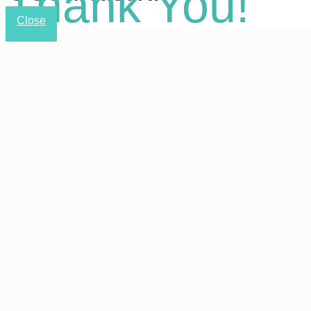
Thank You!
Close