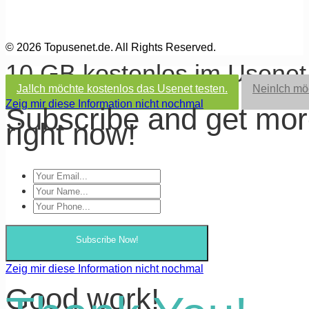
© 2026 Topusenet.de. All Rights Reserved.
10 GB kostenlos im Usene
Ja!
Ich möchte kostenlos das Usenet testen.
Nein
Ich mö
Zeig mir diese Information nicht nochmal
Subscribe and get mo
right now!
Subscribe Now!
Zeig mir diese Information nicht nochmal
Good work!