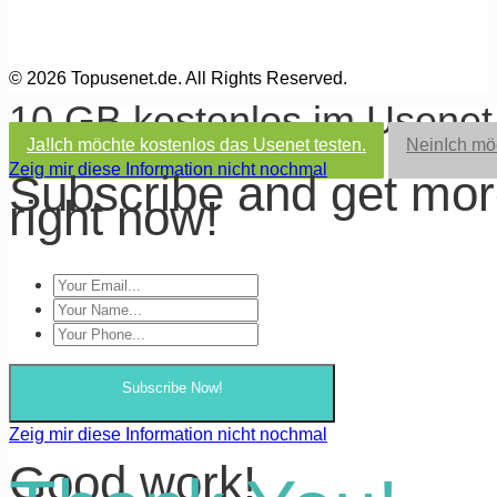
© 2026 Topusenet.de. All Rights Reserved.
10 GB kostenlos im Usene
Ja!
Ich möchte kostenlos das Usenet testen.
Nein
Ich mö
Zeig mir diese Information nicht nochmal
Subscribe and get mo
right now!
Subscribe Now!
Zeig mir diese Information nicht nochmal
Good work!