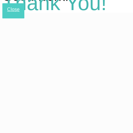
Thank You!
Close