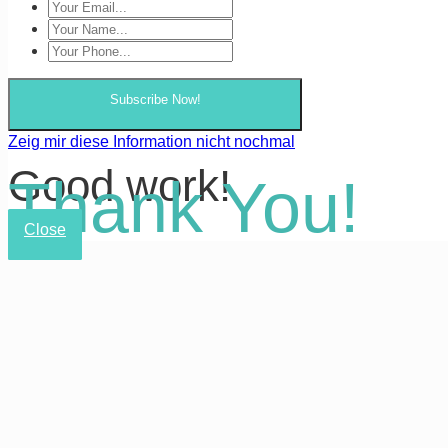
Subscribe Now!
Zeig mir diese Information nicht nochmal
Good work!
Thank You!
Close