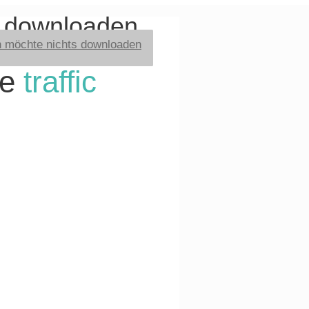
t downloaden
h möchte nichts downloaden
re
traffic