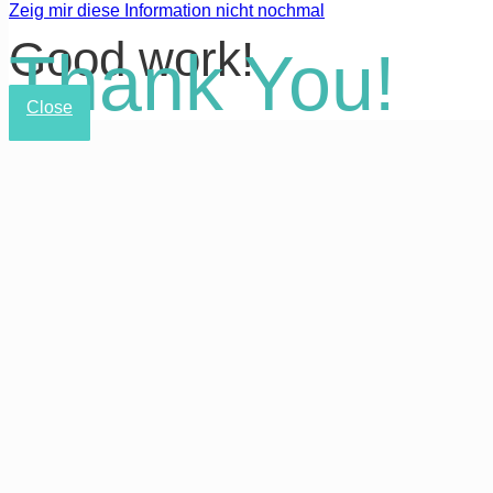
Zeig mir diese Information nicht nochmal
Good work!
Thank You!
Close