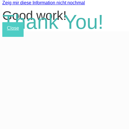
Zeig mir diese Information nicht nochmal
Good work!
Thank You!
Close