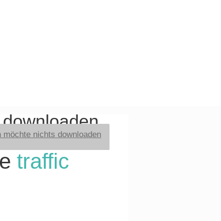
t downloaden
h möchte nichts downloaden
re
traffic