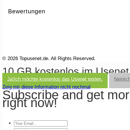
Bewertungen
© 2026 Topusenet.de. All Rights Reserved.
10 GB kostenlos im Usene
Ja!
Ich möchte kostenlos das Usenet testen.
Nein
Ic
Zeig mir diese Information nicht nochmal
Subscribe and get mo
right now!