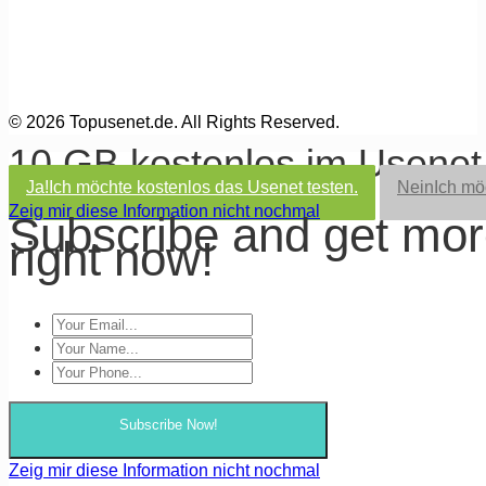
© 2026 Topusenet.de. All Rights Reserved.
10 GB kostenlos im Usene
Ja!
Ich möchte kostenlos das Usenet testen.
Nein
Ich mö
Zeig mir diese Information nicht nochmal
Subscribe and get mo
right now!
Subscribe Now!
Zeig mir diese Information nicht nochmal