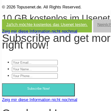
© 2026 Topusenet.de. All Rights Reserved.
10 GB kostenlos im Usene
Ja!
Ich möchte kostenlos das Usenet testen.
Nein
Ic
Zeig mir diese Information nicht nochmal
Subscribe and get mo
right now!
Subscribe Now!
Zeig mir diese Information nicht nochmal