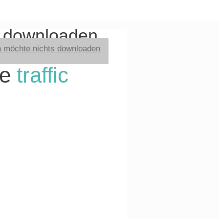
t downloaden
h möchte nichts downloaden
re
traffic