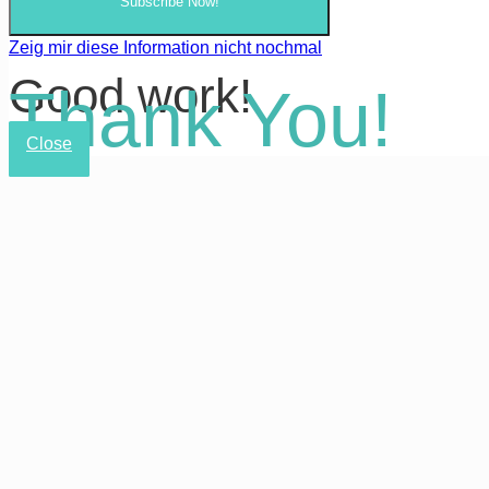
Subscribe Now!
Zeig mir diese Information nicht nochmal
Good work!
Thank You!
Close