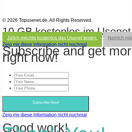
© 2026 Topusenet.de. All Rights Reserved.
10 GB kostenlos im Usene
Ja!
Ich möchte kostenlos das Usenet testen.
Nein
Ich mö
Zeig mir diese Information nicht nochmal
Subscribe and get mo
right now!
Subscribe Now!
Zeig mir diese Information nicht nochmal
Good work!