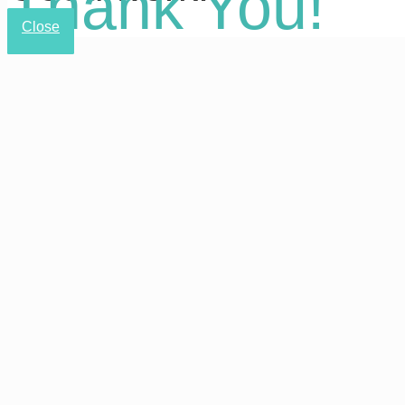
Thank You!
Close