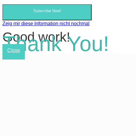
Subscribe Now!
Zeig mir diese Information nicht nochmal
Good work!
Thank You!
Close