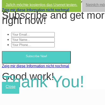
Ja!
Ich möchte kostenlos das Usenet testen.
Nein
Ich mö
Zeig mir diese Information nicht nochmal
Subscribe and get mo
right now!
Subscribe Now!
Zeig mir diese Information nicht nochmal
Good work!
Thank You!
Close