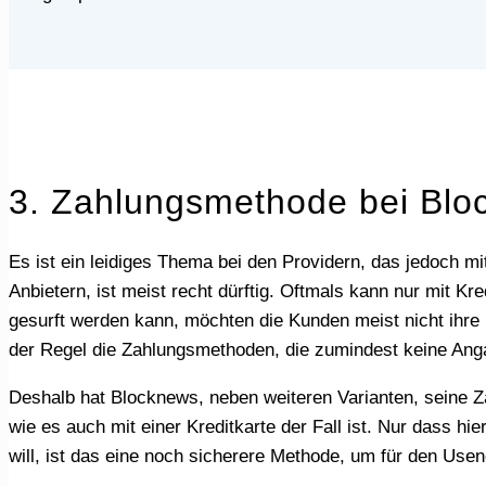
3. Zahlungsmethode bei Blo
Es ist ein leidiges Thema bei den Providern, das jedoch mit zu den wichtigsten bei den Usern gehört. Die Auswahl der Zahlungsmethoden bei vielen Usenet
Anbietern, ist meist recht dürftig. Oftmals kann nur mit
gesurft werden kann, möchten die Kunden meist nicht ihre 
der Regel die Zahlungsmethoden, die zumindest keine Anga
Deshalb hat Blocknews, neben weiteren Varianten, seine Zahlungsoptionen um den Anbieter PayPal erweitert. Hier kannst du ebenso schnell Zahlungen tätigen,
wie es auch mit einer Kreditkarte der Fall ist. Nur dass 
will, ist das eine noch sicherere Methode, um für den Use