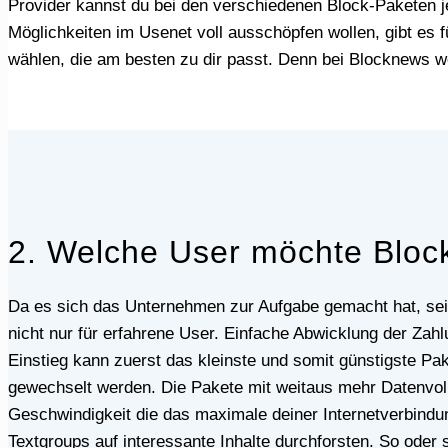
Provider kannst du bei den verschiedenen Block-Paketen je
Möglichkeiten im Usenet voll ausschöpfen wollen, gibt es
wählen, die am besten zu dir passt. Denn bei Blocknews we
2. Welche User möchte Blo
Da es sich das Unternehmen zur Aufgabe gemacht hat, seinen Kunden einen einfachen Zugang zum Usenet zu ermöglichen, eignet sich der Provider natürlich
nicht nur für erfahrene User. Einfache Abwicklung der Zahl
Einstieg kann zuerst das kleinste und somit günstigste Pak
gewechselt werden. Die Pakete mit weitaus mehr Datenvolu
Geschwindigkeit die das maximale deiner Internetverbindu
Textgroups auf interessante Inhalte durchforsten. So oder