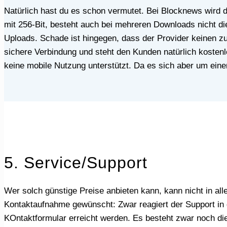
Natürlich hast du es schon vermutet. Bei Blocknews wird dir während deines Aufenthalts eine hohe Sicherheit gewährleistet. Durch sichere SSL-Verschlüsselung
mit 256-Bit, besteht auch bei mehreren Downloads nicht di
Uploads. Schade ist hingegen, dass der Provider keinen zu
sichere Verbindung und steht den Kunden natürlich kostenl
keine mobile Nutzung unterstützt. Da es sich aber um ein
5. Service/Support
Wer solch günstige Preise anbieten kann, kann nicht in allen Punkten glänzen. Jedoch gerade beim Kundendienst hätten wir uns gern mehrere Möglichkeiten zur
Kontaktaufnahme gewünscht: Zwar reagiert der Support in 
KOntaktformular erreicht werden. Es besteht zwar noch die