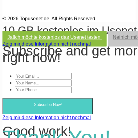
© 2026 Topusenet.de. All Rights Reserved.
10 GB kostenlos im Usene
Ja!
Ich möchte kostenlos das Usenet testen.
Nein
Ich mö
Zeig mir diese Information nicht nochmal
Subscribe and get mo
right now!
Subscribe Now!
Zeig mir diese Information nicht nochmal
Good work!
Thank You!