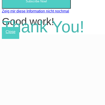
Subscribe Now!
Zeig mir diese Information nicht nochmal
Good work!
Thank You!
Close