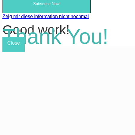
Subscribe Now!
Zeig mir diese Information nicht nochmal
Good work!
Thank You!
Close