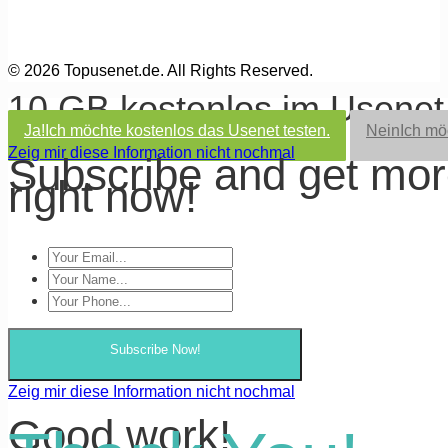
© 2026 Topusenet.de. All Rights Reserved.
10 GB kostenlos im Usene
Ja!
Ich möchte kostenlos das Usenet testen.
Nein
Ich mö
Zeig mir diese Information nicht nochmal
Subscribe and get mo
right now!
Subscribe Now!
Zeig mir diese Information nicht nochmal
Good work!