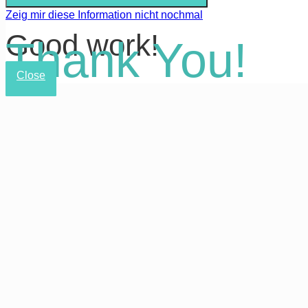
Zeig mir diese Information nicht nochmal
Good work!
Thank You!
Close