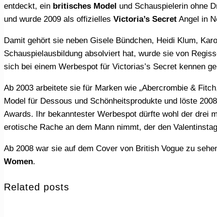
entdeckt, ein
britisches Model
und Schauspielerin ohne Dro
und wurde 2009 als offizielles
Victoria’s Secret
Angel in Ne
Damit gehört sie neben Gisele Bündchen, Heidi Klum, Karo
Schauspielausbildung absolviert hat, wurde sie von Regisse
sich bei einem Werbespot für Victorias’s Secret kennen gel
Ab 2003 arbeitete sie für Marken wie „Abercrombie & Fitch, Ralph Lauren oder Tommy Hilfiger“ und war 2004 erstmals auf dem Laufsteg zu sehen, seit 2006 ist sie
Model für Dessous und Schönheitsprodukte und löste 20
Awards. Ihr bekanntester Werbespot dürfte wohl der drei 
erotische Rache an dem Mann nimmt, der den Valentinstag
Ab 2008 war sie auf dem Cover von British Vogue zu sehe
Women
.
Related posts