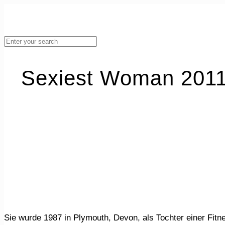
Sexiest Woman 2011:
Sie wurde 1987 in Plymouth, Devon, als Tochter einer Fitnesslehrerin und eines Landvermessers geboren. Sie wurde mit 16 Jahren von einem Modelscout