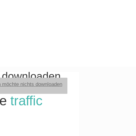
t downloaden
h möchte nichts downloaden
re
traffic