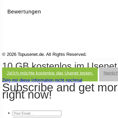
Bewertungen
© 2026 Topusenet.de. All Rights Reserved.
10 GB kostenlos im Usene
Ja!
Ich möchte kostenlos das Usenet testen.
Nein
Ic
Zeig mir diese Information nicht nochmal
Subscribe and get mo
right now!