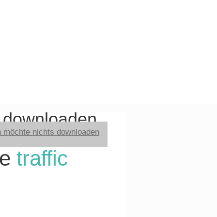
t downloaden
h möchte nichts downloaden
re
traffic