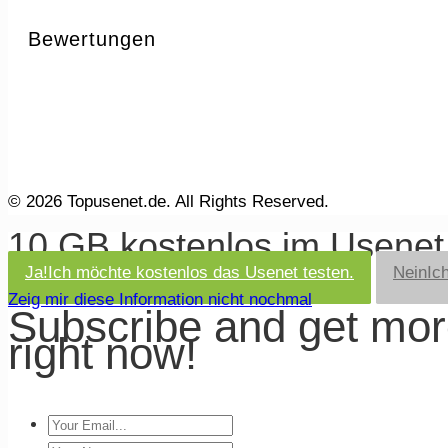
Bewertungen
© 2026 Topusenet.de. All Rights Reserved.
10 GB kostenlos im Usene
Ja!
Ich möchte kostenlos das Usenet testen.
Nein
Ic
Zeig mir diese Information nicht nochmal
Subscribe and get mo
right now!