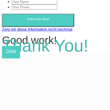
Subscribe Now!
Zeig mir diese Information nicht nochmal
Good work!
Thank You!
Close