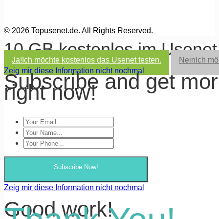
© 2026 Topusenet.de. All Rights Reserved.
10 GB kostenlos im Usene
Ja!
Ich möchte kostenlos das Usenet testen.
Nein
Ich mö
Zeig mir diese Information nicht nochmal
Subscribe and get mo
right now!
Subscribe Now!
Zeig mir diese Information nicht nochmal
Good work!