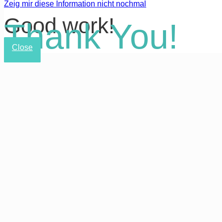
Zeig mir diese Information nicht nochmal
Good work!
Thank You!
Close