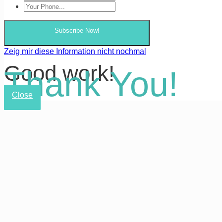
Subscribe Now!
Zeig mir diese Information nicht nochmal
Good work!
Thank You!
Close