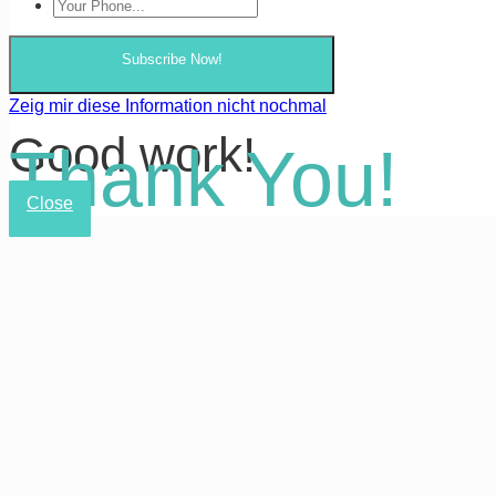
Subscribe Now!
Zeig mir diese Information nicht nochmal
Good work!
Thank You!
Close