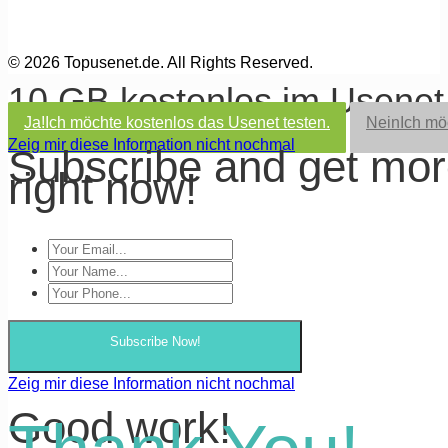
© 2026 Topusenet.de. All Rights Reserved.
10 GB kostenlos im Usene
Ja!
Ich möchte kostenlos das Usenet testen.
Nein
Ich mö
Zeig mir diese Information nicht nochmal
Subscribe and get mo
right now!
Subscribe Now!
Zeig mir diese Information nicht nochmal
Good work!