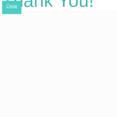
Thank You!
Close