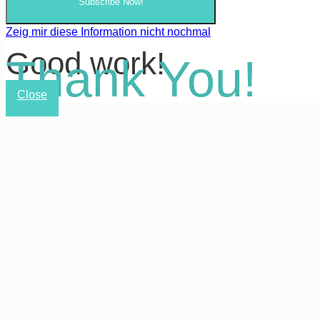
Subscribe Now!
Zeig mir diese Information nicht nochmal
Good work!
Thank You!
Close