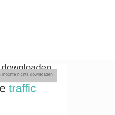
t downloaden
h möchte nichts downloaden
re
traffic