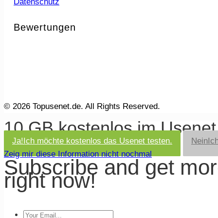
Datenschutz
Bewertungen
© 2026 Topusenet.de. All Rights Reserved.
10 GB kostenlos im Usene
Ja!
Ich möchte kostenlos das Usenet testen.
Nein
Ic
Zeig mir diese Information nicht nochmal
Subscribe and get mo
right now!