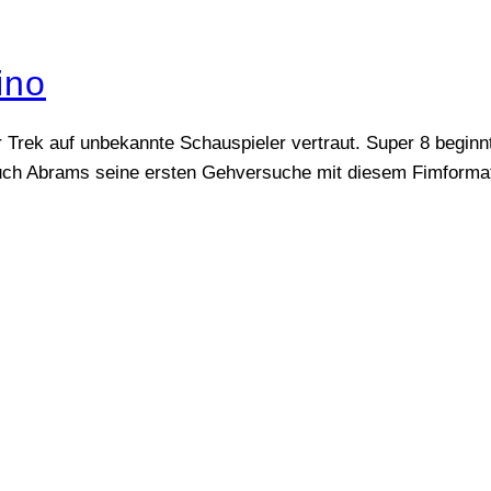
ino
r Trek auf unbekannte Schauspieler vertraut. Super 8 beginnt
auch Abrams seine ersten Gehversuche mit diesem Fimformat