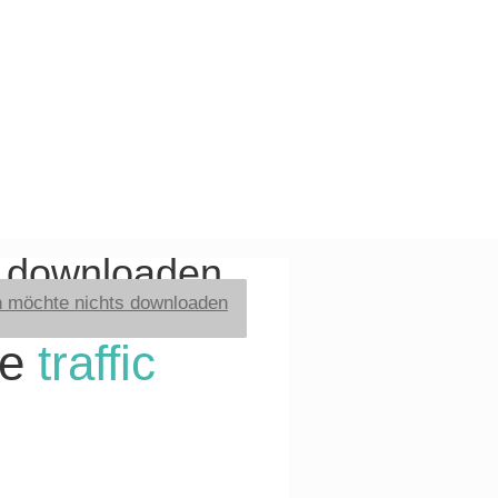
t downloaden
h möchte nichts downloaden
re
traffic