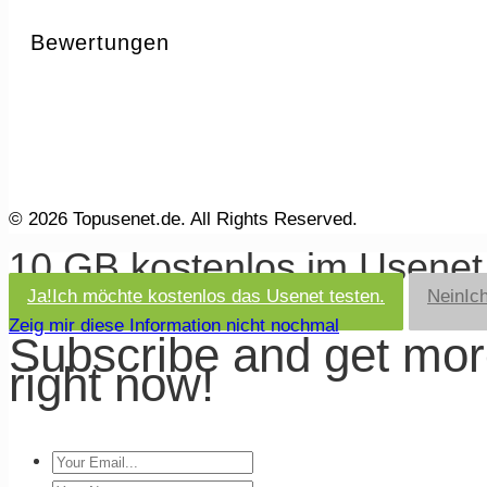
Bewertungen
© 2026 Topusenet.de. All Rights Reserved.
10 GB kostenlos im Usene
Ja!
Ich möchte kostenlos das Usenet testen.
Nein
Ic
Zeig mir diese Information nicht nochmal
Subscribe and get mo
right now!