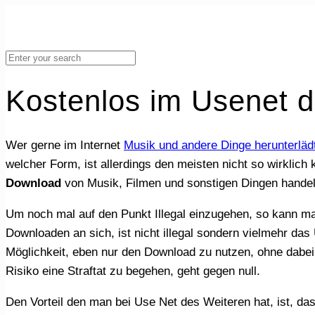
Kostenlos im Usenet 
Wer gerne im Internet
Musik und andere Dinge herunterläd
welcher Form, ist allerdings den meisten nicht so wirklich
Download
von Musik, Filmen und sonstigen Dingen handel
Um noch mal auf den Punkt Illegal einzugehen, so kann man sagen, dass das Illegale an einem Download, gleich null ist. Das kling komisch, ist aber so. Das
Downloaden an sich, ist nicht illegal sondern vielmehr da
Möglichkeit, eben nur den Download zu nutzen, ohne dabei
Risiko eine Straftat zu begehen, geht gegen null.
Den Vorteil den man bei Use Net des Weiteren hat, ist, 