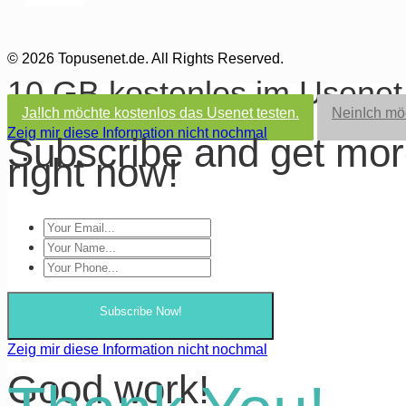
© 2026 Topusenet.de. All Rights Reserved.
10 GB kostenlos im Usene
Ja!
Ich möchte kostenlos das Usenet testen.
Nein
Ich mö
Zeig mir diese Information nicht nochmal
Subscribe and get mo
right now!
Subscribe Now!
Zeig mir diese Information nicht nochmal
Good work!