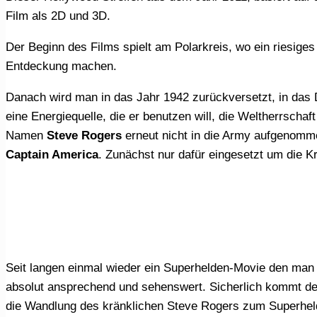
Film als 2D und 3D.
Der Beginn des Films spielt am Polarkreis, wo ein riesiges Flugobjekt aufgefunden wird und die eintreffenden amerikanischen Soldaten eine erstaunliche
Entdeckung machen.
Danach wird man in das Jahr 1942 zurückversetzt, in das Deutschland des 2. Weltkrieges. Ein deutscher Wissenschaftler findet in Norwegen, nach langer Suche
eine Energiequelle, die er benutzen will, die Weltherrschaf
Namen
Steve Rogers
erneut nicht in die Army aufgenomm
Captain America
. Zunächst nur dafür eingesetzt um die Kr
Seit langen einmal wieder ein Superhelden-Movie den man 
absolut ansprechend und sehenswert. Sicherlich kommt der 
die Wandlung des kränklichen Steve Rogers zum Superheld