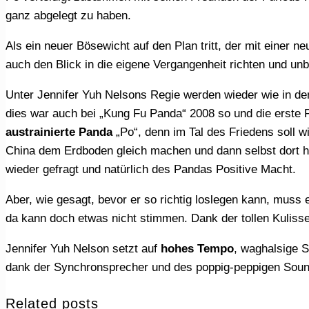
ganz abgelegt zu haben.
Als ein neuer Bösewicht auf den Plan tritt, der mit einer 
auch den Blick in die eigene Vergangenheit richten und u
Unter Jennifer Yuh Nelsons Regie werden wieder wie in den Filmen „Das Dschungelbuch“, „Findet Nemo“ oder „ Madagascar“ Tiere zu Hauptdarstellern gemacht,
dies war auch bei „Kung Fu Panda“ 2008 so und die erste Fo
austrainierte Panda
„Po“, denn im Tal des Friedens soll w
China dem Erdboden gleich machen und dann selbst dort he
wieder gefragt und natürlich des Pandas Positive Macht.
Aber, wie gesagt, bevor er so richtig loslegen kann, muss er zuerst seine eigene Mitte finden und sich seiner eigenen Vergangenheit stellen, eine Gans als Vater,
da kann doch etwas nicht stimmen. Dank der tollen Kuliss
Jennifer Yuh Nelson setzt auf
hohes Tempo
, waghalsige 
dank der Synchronsprecher und des poppig-peppigen Soundt
Related posts