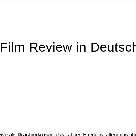
Film Review in Deutsc
Five als
Drachenkrieger
das Tal des Friedens, allerdings oh