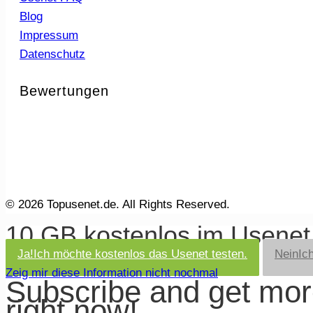
Blog
Impressum
Datenschutz
Bewertungen
© 2026 Topusenet.de. All Rights Reserved.
10 GB kostenlos im Usene
Ja!
Ich möchte kostenlos das Usenet testen.
Nein
Ic
Zeig mir diese Information nicht nochmal
Subscribe and get mo
right now!