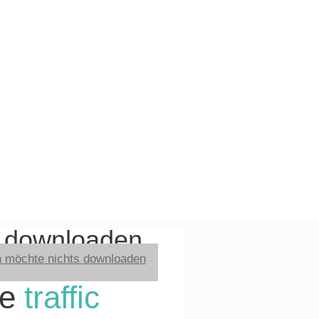
t downloaden
h möchte nichts downloaden
re
traffic