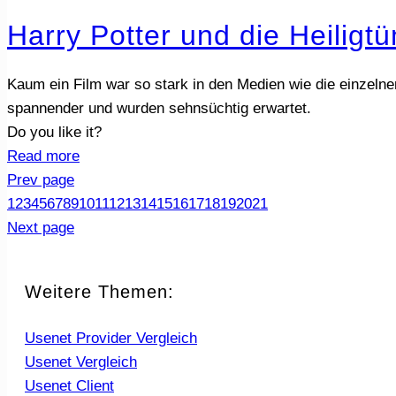
Harry Potter und die Heiligt
Kaum ein Film war so stark in den Medien wie die einzeln
spannender und wurden sehnsüchtig erwartet.
Do you like it?
Read more
Prev page
1
2
3
4
5
6
7
8
9
10
11
12
13
14
15
16
17
18
19
20
21
Next page
Weitere Themen:
Usenet Provider Vergleich
Usenet Vergleich
Usenet Client